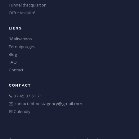
Tunnel d'acquisition
Offre Visibilité
LIENS
Réalisations
Témoignages
Blog
FAQ
Contact
CONTACT
📞 07 45 37 61 71
✉️ contact.fbboostagency@gmail.com
📅 Calendly