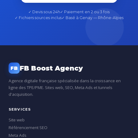
✓ Devis sous 24h
✓ Paiement en 2 ou 3 fois
✓ Fichiers sources inclus
✓ Basé à Genay — Rhône-Alpes
FB Boost Agency
FB
Agence digitale française spécialisée dans la croissance en
ligne des TPE/PME. Sites web, SEO, Meta Ads et tunnels
d'acquisition.
SERVICES
Site web
Référencement SEO
Meta Ads