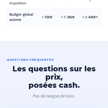
—
—
✓
Acquisition
Budget global
≈ 500€
≈ 1 360€
≈ 2 440€+
estimé
QUESTIONS FRÉQUENTES
Les questions sur les
prix,
posées cash.
Pas de langue de bois.